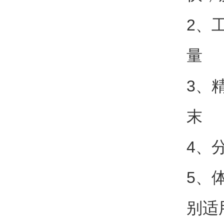
2、
量
3、
末
4、
5、
别适