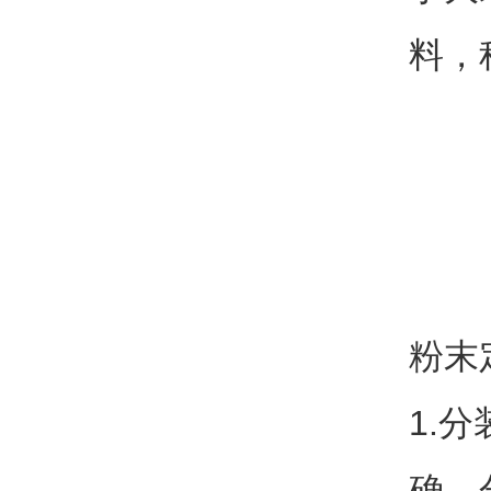
料，
粉末
1.
确，