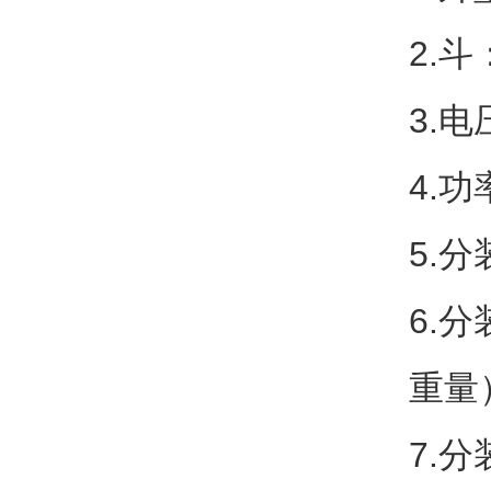
2.斗
3.电
4.功
5.分
6.
重量
7.分