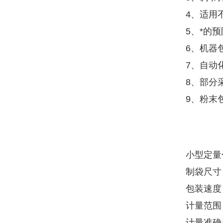
4、适用
5、*的
6、机器
7、自动
8、部分
9、粉末
小型定量
制袋尺寸：
包装速度 ：
计量范围 
计量准确度