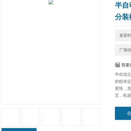
半自
分装
更新时间
厂商
简要
半自动
的粉末定
更快，
艺，机