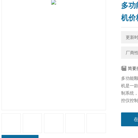
多功
机价
更新时间
厂商
简要
多功能
机​是一
制系统
控仪控
断及计