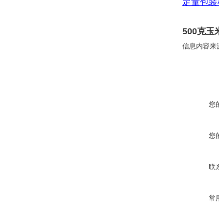
定量包装
500克
信息内容来
您
您
联
常